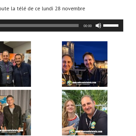
oute la télé de ce lundi 28 novembre
Utilisez
00:00
les
flèches
haut/bas
pour
augmenter
ou
diminuer
le
volume.