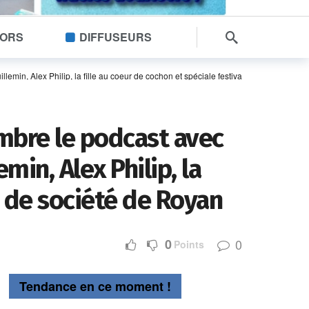
SORS
DIFFUSEURS
min, Alex Philip, la fille au coeur de cochon et spéciale festival du film de soci
embre le podcast avec
min, Alex Philip, la
m de société de Royan
0
0
Points
Tendance en ce moment !