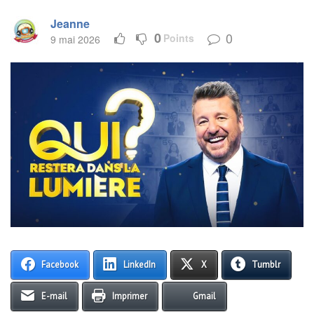
Jeanne
0
0
Points
9 mai 2026
Facebook
LinkedIn
X
Tumblr
E-mail
Imprimer
Gmail