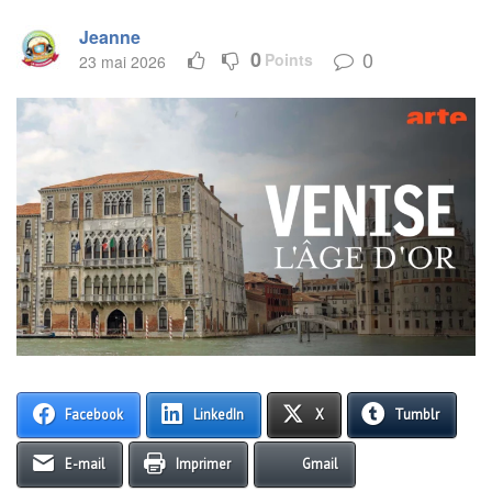
Jeanne
0
0
Points
23 mai 2026
Facebook
LinkedIn
X
Tumblr
E-mail
Imprimer
Gmail