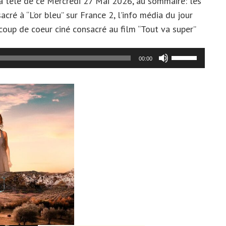
la télé de ce Mercredi 27 Mai 2026, au sommaire: les
é à “L’or bleu” sur France 2, l’info média du jour
coup de coeur ciné consacré au film “Tout va super”
Utilisez
00:00
les
flèches
haut/bas
pour
augmenter
ou
diminuer
le
volume.