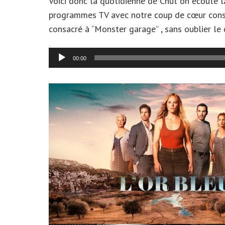
Voici donc la quotidienne de Chut on écoute 
programmes TV avec notre coup de cœur consacr
consacré à “Monster garage” , sans oublier le 
Lecteur
00:00
audio