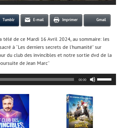
Tumblr
E-mail
Imprimer
Gmail
a télé de ce Mardi 16 Avril 2024, au sommaire: les
cré à “Les derniers secrets de l’humanité” sur
our du club des invincibles et notre sortie dvd de la
poursuite de Jean Marc”
Utilisez
00:00
les
flèches
haut/bas
pour
augmenter
ou