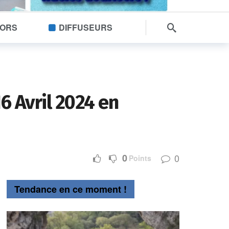
SORS
DIFFUSEURS
16 Avril 2024 en
0
0
Points
Tendance en ce moment !